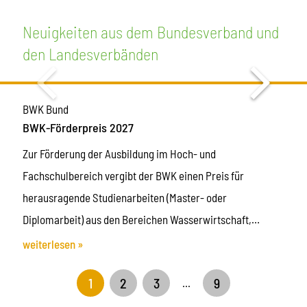
Neuigkeiten aus dem Bundesverband und
den Landesverbänden
BWK Bund
BWK-Förderpreis 2027
Zur Förderung der Ausbildung im Hoch- und
Fachschulbereich vergibt der BWK einen Preis für
herausragende Studienarbeiten (Master- oder
Diplomarbeit) aus den Bereichen Wasserwirtschaft,
Abfallwirtschaft, Kulturbau und Umwelttechnik. Mit der
weiterlesen »
Vergabe des BWK-Förderpreises will der BWK exzellente
1
2
3
9
...
Leistungen junger Absolventinnen und Absolventen der